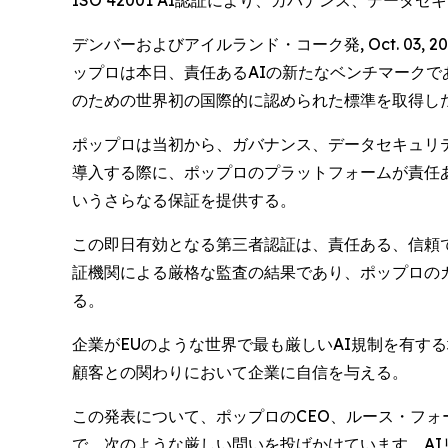
ISO 42001 AI認証により、ガバナンス、デ
デンバーおよびアイルランド・コーク発, Oct. 03,
ップロは本日、責任あるAIの新たなベンチマークである
のための世界初の国際的に認められた標準を取得し
ポップロは当初から、ガバナンス、データセキュリテ
導入する際に、ポップロのプラットフォームが責任
いうさらなる保証を提供する。
この即日有効となる第三者認証は、責任ある、信頼で
証機関による厳格な監査の結果であり、ポップロの
る。
企業がEUのような世界で最も厳しいAI規制を有す
顧客との関わりにおいて企業に自信を与える。
この発表について、ポップロのCEO、ルース・フォーネ
で、次のような厳しい問いを投げかけています。AI