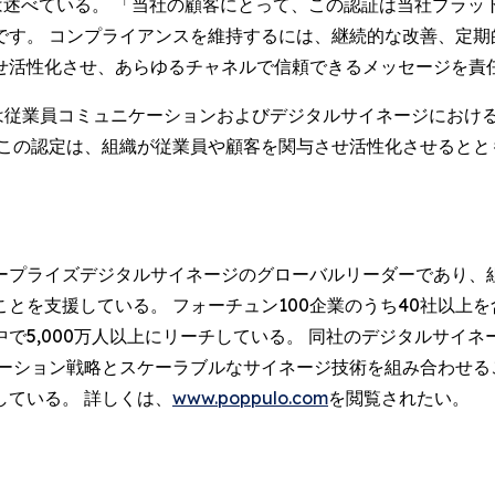
 Payne) は述べている。 「当社の顧客にとって、この認証は当社
です。 コンプライアンスを維持するには、継続的な改善、定期
せ活性化させ、あらゆるチャネルで信頼できるメッセージを責
、ポップロは従業員コミュニケーションおよびデジタルサイネージに
 この認定は、組織が従業員や顧客を関与させ活性化させるとと
。
ープライズデジタルサイネージのグローバルリーダーであり、
とを支援している。 フォーチュン100企業のうち40社以上
で5,000万人以上にリーチしている。 同社のデジタルサイネ
ケーション戦略とスケーラブルなサイネージ技術を組み合わせる
ている。 詳しくは、
www.poppulo.com
を閲覧されたい。