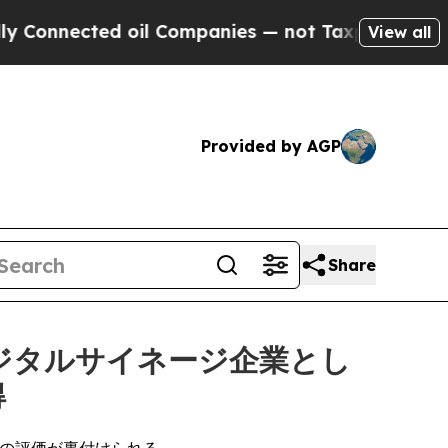
ected oil Companies — not Taxpayers — the Chanc
View all
Provided by AGP
Share
デジタルサイネージ企業とし
得