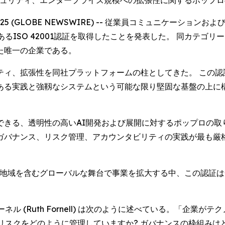
ータセキュリティ、エンタープライズ規模への拡張性に関するポップ
 2025 (GLOBE NEWSWIRE) -- 従業員コミュニケー
ISO 42001認証を取得したことを発表した。 同カテゴリー
た唯一の企業である。
ィ、拡張性を同社プラットフォームの柱としてきた。 この認
ある実践と強靱なシステムという可能な限り堅固な基盤の上に
きる、透明性の高いAI開発および展開に対するポップロの取
ガバナンス、リスク管理、アカウンタビリティの実践が最も厳
る地域を含むグローバルな舞台で事業を拡大する中、この認証は
ル (Ruth Fornell) は次のように述べている。「企業
リスクをどのように管理していますか? ガバナンスの枠組みはど