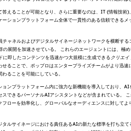
答えることが可能となり、さらに重要なのは、IT (情報技術
ケーションプラットフォーム全体で一貫性のある信頼できるメ
が従業員チャネルおよびデジタルサイネージネットワークを横断す
群の展開を加速させている。 これらのエージェントには、極
ドに即したコンテンツを迅速かつ大規模に生成できる
クリエイト 
わせることで、ポップロはエンタープライズチームがより迅速
関わることを可能にしている。
ションプラットフォーム内に強力な新機能を導入しており、AI
スできるパーソナルAIアシスタントなどが含まれている。 
クフローを効率化し、グローバルなオーディエンスに対してよ
ジタルサイネージにおける責任あるAIの新たな標準を打ち立て