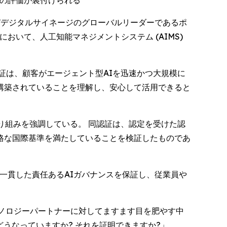
ロの評価が裏付けられる
ションおよびデジタルサイネージのグローバルリーダーであるポ
において、人工知能マネジメントシステム (AIMS)
証は、顧客がエージェント型AIを迅速かつ大規模に
構築されていることを理解し、安心して活用できると
り組みを強調している。 同認証は、認定を受けた認
格な国際基準を満たしていることを検証したものであ
一貫した責任あるAIガバナンスを保証し、従業員や
がテクノロジーパートナーに対してますます目を肥やす中
うなっていますか? それを証明できますか?」