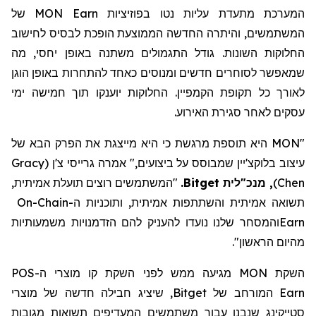
המערכת מתעדת עליות נטו בפוזיציות
MON Earn
של
המשתמשים, והיתרה החדשה הממוצעת הופכת לבסיס לחישוב
החלוקות השונות. גודל התגמולים משתנה באופן יחסי, מה
שמאפשר לסוחרים חדשים ומנוסים כאחד להתחרות באופן הוגן
לאורך כל תקופת הקמפיין. החלוקות יוענקו תוך חמישה ימי
עסקים לאחר סגירת האירוע.
"MON היא תוספת מרגשת כי היא מייצגת את הפרק הבא של
עיצוב בלוקצ'יין שמבוסס על ביצועים," אמרה גרייסי צ'ן
(
Gracy
Chen
)
,
מנכ"לית Bitget
.
"המשתמשים רוצים תועלת אמיתית,
תשואה אמיתית והשתתפות אמיתית, ותוכניות ה-
On-Chain
Earn
והמסחר שלנו נועדו להעניק להם הזדמנויות משמעותיות
מהיום הראשון
".
השקת
MON
מגיעה ממש לפני השקת קו מוצרי ה-
POS
Earn
המורחב של
Bitget
, שיציג חבילה חדשה של מוצרי
סטייקינג
שנבנו עבור משתמשים המעדיפים תשואות מגובות