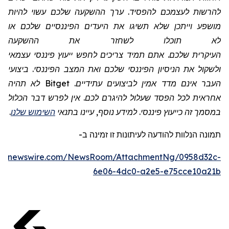
להרשות לעצמכם להפסיד. ערך ההשקעה שלכם עשוי להיות
מושפע וייתכן שלא תשיגו את היעדים הפיננסיים שלכם או
לא תוכלו לשחזר את ההשקעה
העיקרית שלכם. אתם תמיד צריכים לחפש ייעוץ פיננסי עצמאי
ולשקול את הניסיון הפיננסי שלכם ואת המצב הפיננסי. ביצועי
העבר אינם מדד אמין לביצועים עתידיים.
Bitget
לא תהיה
אחראית לכל הפסד שעלול להיגרם לכם. אין לפרש דבר הכלול
במסמך זה כייעוץ פיננסי. למידע נוסף, עיינו בתנאי
השימוש שלנו
.
תמונה
הנלוות
להודעה לעיתונות זו
זמינה
ב
-
obenewswire.com/NewsRoom/AttachmentNg/0958d32c-
6e06-4dc0-a2e5-e75cce10a21b