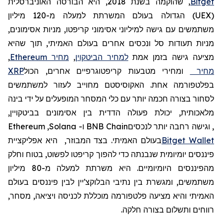
Bitget
,
שהוקמה
בשנת 2018, היא הבורסה האוניברסלית
(
UEX
)
הגדולה בעולם
המשרתת למעלה מ-120
מיליון
משתמשים
עם גישה למיליוני אסימוני קריפטו, מניות אסימונים,
מניות תעודות סל ונכסים אחרים בעולם האמיתי, תוך שהיא
מציעה גישה בזמן אמת
למחיר הביטקוין
,
מחיר
Ethereum
,
מחיר
ומחירי מטבעות קריפטוגרפיים אחרים, הכול
XRP
בפלטפורמה אחת. האקוסיסטם מחוייב לעזור למשתמשים
לסחור בצורה חכמה יותר עם כלי המסחר המופעלים על ידי בינה
מלאכותית, יכולת פעולה הדדית בין אסימונים בביטקויין,
, וגישה רחבה יותר לנכסים
BNB Chain
ו-
Solana
,
Ethereum
Wallet
Bitget
בעולם האמיתי. בצד המבוזר,
היא אפליקציית
פיננסים יומיומית שנבנתה כדי להפוך קריפטו לפשוט, בטוח וחלק
מהפיננסים היומיומיים. היא
משרתת
למעלה
מ
-80
מיליון
משתמשים
,
ומגשרת
בין
נתיבי
הבלוקצ
'
יין
לבין
פיננסים
בעולם
האמיתי
והיא
מצי
עה
פלטפורמה
מוכללת
לכניסה
ויציאה
,
מסחר
,
רווחים
ותשלום
בצורה
חלקה
.