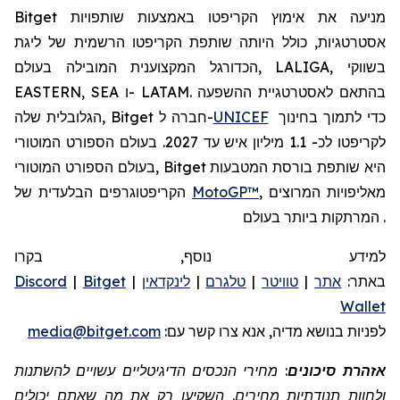
Bitget מניעה את אימוץ הקריפטו באמצעות שותפויות
אסטרטגיות, כולל היותה שותפת הקריפטו הרשמית של ליגת
הכדורגל המקצוענית המובילה בעולם, LALIGA, בשווקי
EASTERN, SEA ו- LATAM. בהתאם לאסטרטגיית ההשפעה
כדי לתמוך בחינוך
UNICEF
הגלובלית שלה, Bitget חברה ל-
לקריפטו לכ- 1.1 מיליון איש עד 2027. בעולם הספורט המוטורי
בעולם הספורט המוטורי, Bitget היא שותפת בורסת המטבעות
, מאליפויות המרוצים
MotoGP™
הקריפטוגרפים הבלעדית של
המרתקות ביותר בעולם.
למידע נוסף, בקרו
באתר:
אתר
|
טוויטר
|
טלגרם
|
לינקדאין
|
Bitget
|
Discord
Wallet
לפניות
בנושא מדיה, אנא צרו קשר
עם:
media@bitget.com
אזהרת סיכונים
: מחירי הנכסים הדיגיטליים עשויים להשתנות
ולחוות תנודתיות מחירים. השקיעו רק את מה שאתם יכולים