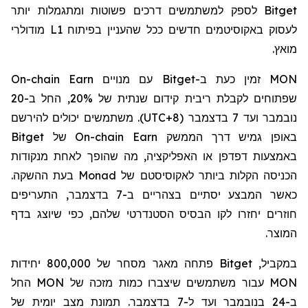
Bitget
לספק למשתמשים דרכים פשוטות ומתגמלות יותר
לעסוק באקוסיטמים חדשים ככל שהעניין בפיתוח
L1
מודולרי
מואץ.
MON
זמין כעת ב-
Bitget
עם מנויים
On-chain Earn
שפתוחים לקבלת ריבית קידום שנתית של 20%, החל ב-20
נובמבר ועד 7 בדצמבר (
UTC+8
). משתמשים יכולים להירשם
באופן גמיש דרך הממשק
On-chain Earn
של
Bitget
באמצעות דפדפן או האפליקציה, מה שהופך לאחת מנקודות
הכניסה הקלות ביותר לאקוסיסטם של
Monad
בעת ההשקה.
כאשר המבצע יסתיים בצהריים ב-7 בדצמבר, התעריפים
חוזרים יחזרו לקו הבסיס הסטנדרטי שלהם, כפי שיוצג בדף
המוצר.
במקביל,
Bitget
פתחה מאגר מסחר של 800,000 יחידות
MON
עבור משתמשים שיצברו כמות מזכה של
MON
החל
ב-24 בנובמבר ועד ל-7 בדצמבר. תמונת מצב יומית של