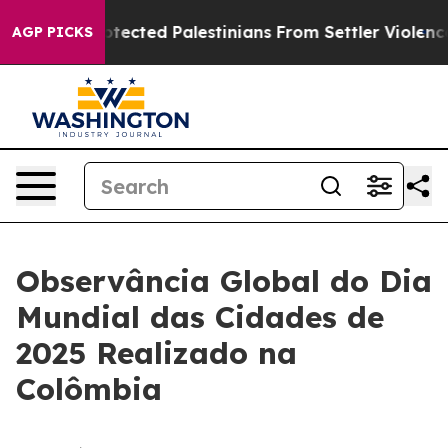
ns Who Protected Palestinians From Settler Violence
Z
AGP PICKS
Observância Global do Dia
Mundial das Cidades de
2025 Realizado na
Colômbia