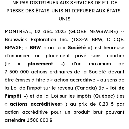
NE PAS DISTRIBUER AUX SERVICES DE FIL DE
PRESSE DES ÉTATS-UNIS NI DIFFUSER AUX ÉTATS-
UNIS
MONTRÉAL, 02 déc. 2025 (GLOBE NEWSWIRE) --
Brunswick Exploration Inc. (TSX-V: BRW, OTCQB:
BRWXF; «
BRW
» ou la «
Société
») est heureuse
d'annoncer un placement privé sans courtier
(le «
placement
») d’un maximum de
7 500 000 actions ordinaires de la Société devant
être émises à titre d'« action accréditive » au sens de
la
Loi de l'impôt sur le revenu
(Canada) (la «
loi de
l’impôt
») et de la
Loi sur les impôts
(Québec) (les
«
actions accréditives
» ) au prix de 0,20 $ par
action accréditive pour un produit brut pouvant
atteindre 1 500 000 $.