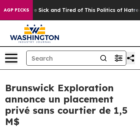
ople Are Sick and Tired of This Politics of Hatred”
The
AGP PICKS
Brunswick Exploration
annonce un placement
privé sans courtier de 1,5
M$